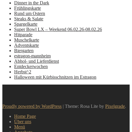
Dinner in the Dark
Frühlingskarte
Rund um Ostern
Steaks & Salate
Spargelkarte
Super Bowl LX – Weekend 06.02.26-08.02.26
Hitparade
Muschelkarte
Adventskarte
Biergarten
estragon-mannheim
Abhol- und Lieferdienst
Entdeckerwochen
Herbst^2
Halloween mit Kürbisschnitzen im Estragon
Proudly powered by WordPress
|
Theme: Rosa Lite by
Pixelgrade
.
Home Page
Über uns
Menü