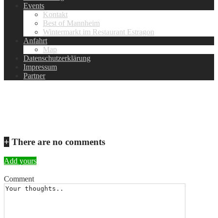
Events
Kontakt
Best of Mannheim
Wintermarkt im Restaurant Estragon
Anfahrt
Map
Datenschutzerklärung
Impressum
Partner
wm_gaeste_06
+
There are no comments
Add yours
Comment