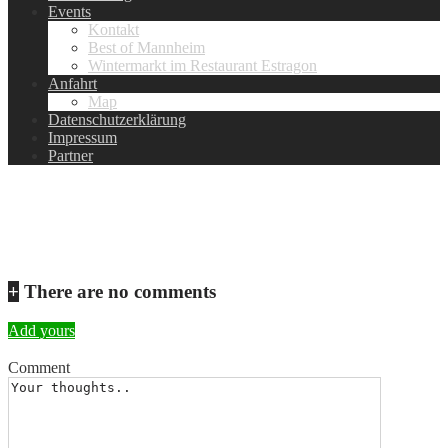
Events
Kontakt
Best of Mannheim
Wintermarkt im Restaurant Estragon
Anfahrt
Map
Datenschutzerklärung
Impressum
Partner
IMG_8274
+
There are no comments
Add yours
Comment