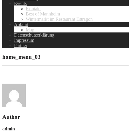
Events
Kontakt
Best of Mannheim
Wintermarkt im Restaurant Estragon
Anfahrt
Map
Datenschutzerklärung
Impressum
Partner
home_menu_03
Author
admin