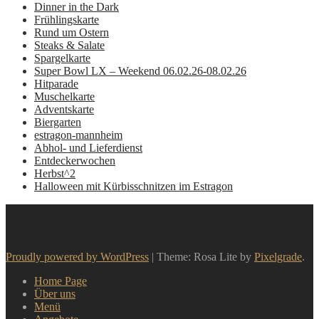
Dinner in the Dark
Frühlingskarte
Rund um Ostern
Steaks & Salate
Spargelkarte
Super Bowl LX – Weekend 06.02.26-08.02.26
Hitparade
Muschelkarte
Adventskarte
Biergarten
estragon-mannheim
Abhol- und Lieferdienst
Entdeckerwochen
Herbst^2
Halloween mit Kürbisschnitzen im Estragon
Proudly powered by WordPress
|
Theme: Rosa Lite by
Pixelgrade
.
Home Page
Über uns
Menü