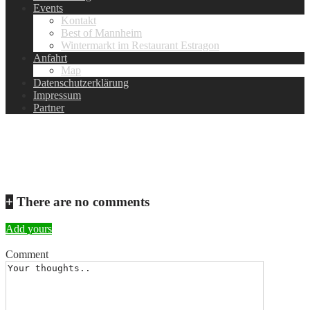
Events
Kontakt
Best of Mannheim
Wintermarkt im Restaurant Estragon
Anfahrt
Map
Datenschutzerklärung
Impressum
Partner
Unbenannt
+
There are no comments
Add yours
Comment