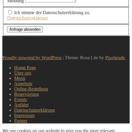
Meldung
Ich stimme der Datenschutzerklärung zu.
Datenschutzerklärung
Anfrage absenden
Proudly powered by WordPress
|
Theme: Rosa Lite by
Pixelgrade
.
Home Page
Über uns
Menü
Angebote
Online-Bestellung
Reservierung
Events
Anfahrt
Datenschutzerklärung
Impressum
Partner
We use cookies on our website to give you the most relevant