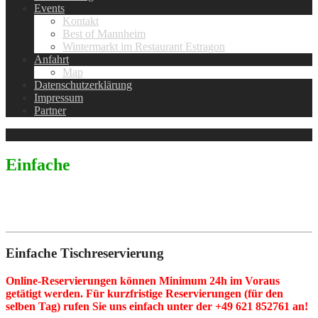
Events
Kontakt
Best of Mannheim
Wintermarkt im Restaurant Estragon
Anfahrt
Map
Datenschutzerklärung
Impressum
Partner
E
infache
Reservierung
Einfache Tischreservierung
Online-Reservierungen können Minimum 24h im Voraus
getätigt werden. Für kurzfristige Reservierungen (für den
selben Tag) rufen Sie uns einfach unter der +49 621 852761 an!